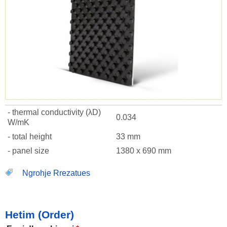
- thermal conductivity (λD)
0.034
W/mK
- total height
33 mm
- panel size
1380 x 690 mm
Ngrohje Rrezatues
Hetim (Order)