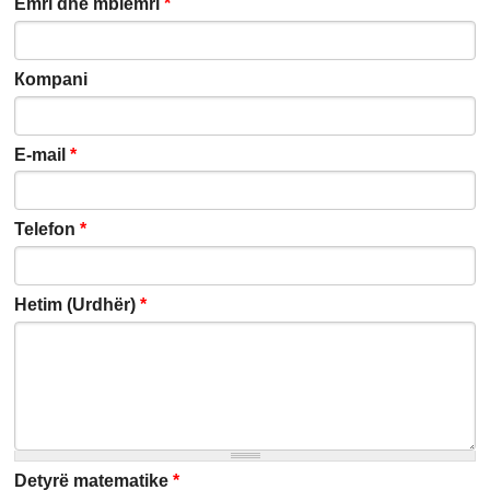
Emri dhe mbiemri
*
Кompani
E-mail
*
Telefon
*
Hetim (Urdhër)
*
Detyrë matematike
*