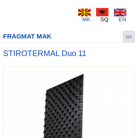
Skip to main content
Skip to search
MK
SQ
EN
toggle
FRAGMAT MAK
STIROTERMAL Duo 11