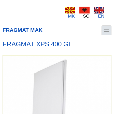
Skip to main content
Skip to search
MK
SQ
EN
toggle
FRAGMAT MAK
FRAGMAT XPS 400 GL