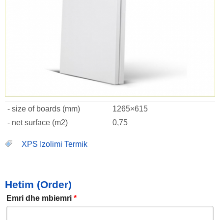
- size of boards (mm)
1265×615
- net surface (m2)
0,75
XPS Izolimi Termik
Hetim (Order)
Emri dhe mbiemri
*