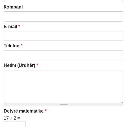
Кompani
E-mail
*
Telefon
*
Hetim (Urdhër)
*
Detyrë matematike
*
17 + 2 =