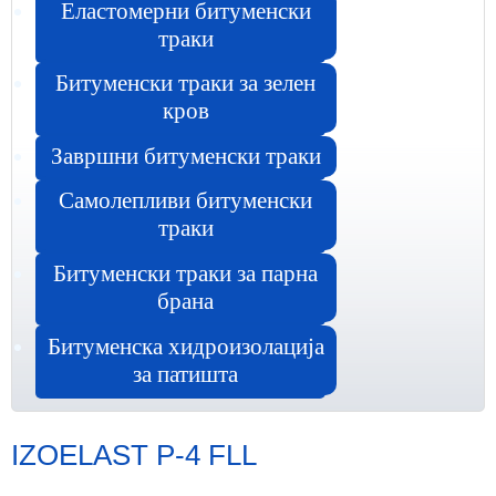
Еластомерни битуменски
траки
Битуменски траки за зелен
кров
Завршни битуменски траки
Самолепливи битуменски
траки
Битуменски траки за парна
брана
Битуменска хидроизолација
за патишта
IZOELAST P-4 FLL