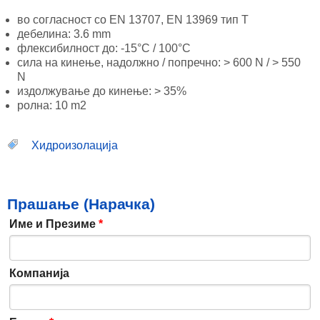
во согласност со EN 13707, EN 13969 тип Т
дебелина: 3.6 mm
флексибилност до: -15°C / 100°C
сила на кинење, надолжнo / попречно: > 600 N / > 550
N
издолжување до кинење: > 35%
ролна: 10 m2
Хидроизолација
Прашање (Нарачка)
Име и Презиме
*
Компанија