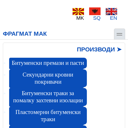
Skip to main content
Skip to search
MK
SQ
EN
toggle
ФРАГМАТ МАК
ПРОИЗВОДИ ➤
Битуменски премази и пасти
Секундарни кровни
покривачи
Битуменски траки за
помалку захтевни изолации
Пластомерни битуменски
траки