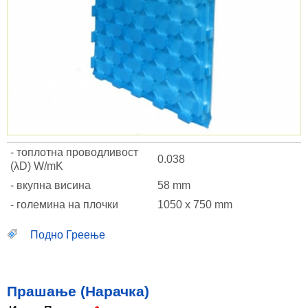
- топлотна проводливост
0.038
(λD) W/mK
- вкупна висина
58 mm
- големина на плочки
1050 x 750 mm
Подно Греење
Прашање (Нарачка)